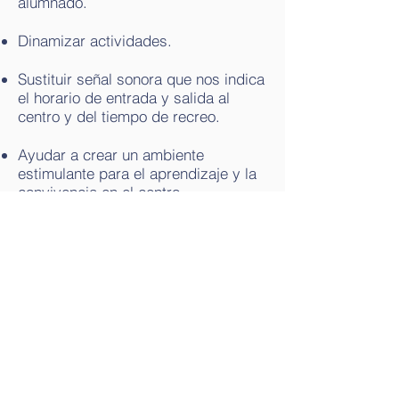
alumnado.
Dinamizar actividades.
Sustituir señal sonora que nos indica
el horario de entrada y salida al
centro y del tiempo de recreo.
Ayudar a crear un ambiente
estimulante para el aprendizaje y la
convivencia en el centro.
Favorecer la tranquilidad, la
creatividad, la atención y el
enriquecimiento cultural de toda la
comunidad.
Buscanos en Facebook e Instagram
Contáctanos