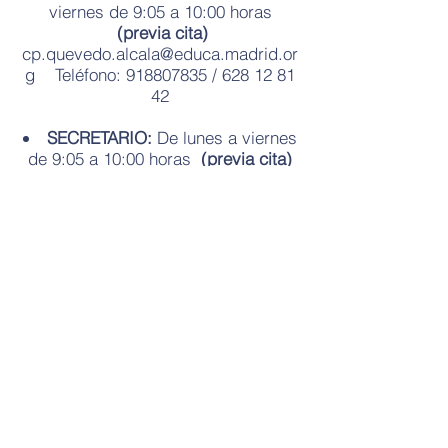
viernes de 9:05 a 10:00 horas
(previa cita)
cp.quevedo.alcala@educa.madrid.or
g
Teléfono:
918807835
/
628 12 81
42
SECRETARIO:
De lunes a viernes
de 9:05 a 10:00 horas
(previa cita)
cp.quevedo.alcala@educa.madrid.or
g
Teléfono:
918807835
/
628 12 81
42
Buscanos en Facebook e Instagram
Contáctanos
Tel:
918807835
/
628 12 81 42
Email: