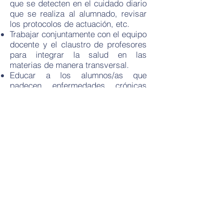
que se detecten en el cuidado diario
que se realiza al alumnado, revisar
los protocolos de actuación, etc.
Trabajar conjuntamente con el equipo
docente y el claustro de profesores
para integrar la salud en las
materias de manera transversal.
Educar a los alumnos/as que
padecen enfermedades crónicas
sobre el autocuidado, enseñando a
detectar signos, síntomas y pedir
ayuda, conocer el tratamiento y
favorecer la adhesión al mismo,
evolución, etc.
Realizar recomendaciones dirigidas
a padres, madres, tutores legales y
comunidad educativa sobre los
procesos patológicos más comunes
de la infancia, su prevención y su
tratamiento.
Aportar a la comunidad educativa
una visión de la salud como un bien