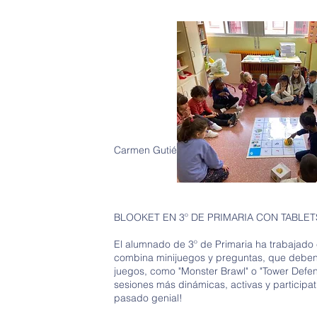
Carmen Gutiérrez Cabrera - Maestra de 1º d
BLOOKET EN 3º DE PRIMARIA CON TABLET
El alumnado de 3º de Primaria ha trabajado e
combina minijuegos y preguntas, que deben
juegos, como "Monster Brawl" o "Tower Defens
sesiones más dinámicas, activas y participa
pasado genial!