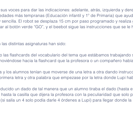
us voces para dar las indicaciones: adelante, atrás, izquierda y der
 edades más tempranas (Educación infantil y 1º de Primaria) que ayu
ncilla. El robot se desplaza 15 cm por paso programado y realiza g
ar al botón verde “GO”, y el beebot sigue las instrucciones que se le
.
las distintas asignaturas han sido:
o las flashcards del vocabulario del tema que estábamos trabajando 
r moviéndose hacia la flashcard que la profesora o un compañero había
s y los alumnos tenían que moverse de una letra a otra dando instruc
rimera letra y otra palabra que empezase por la letra donde Lupi ha
ducido un dado de tal manera que un alumno tiraba el dado (hasta el 
sta la casilla que dijera la profesora con la peculiaridad que solo p
si salía un 4 solo podía darle 4 órdenes a Lupi) para llegar donde la 