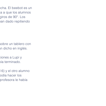
echa. El beebot es un
da a que los alumnos
iros de 90º. Los
 han dado repitiendo
sobre un tablero con
n dicho en inglés.
ciones a Lupi y
bía terminado.
6) y el otro alumno
odía hacer los
profesora le había